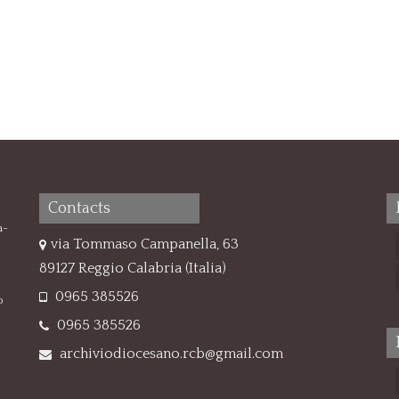
Contacts
a-
via Tommaso Campanella, 63
89127 Reggio Calabria (Italia)
0965 385526
o
0965 385526
archiviodiocesano.rcb@gmail.com