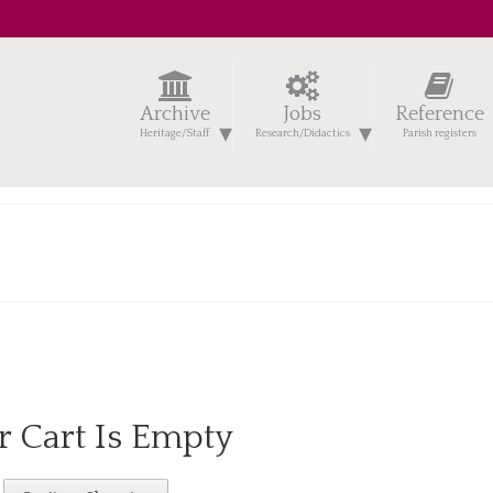
Archive
Jobs
Reference
Heritage/Staff
Research/Didactics
Parish registers
r Cart Is Empty