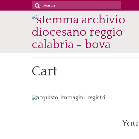
Search
for:
Cart
You