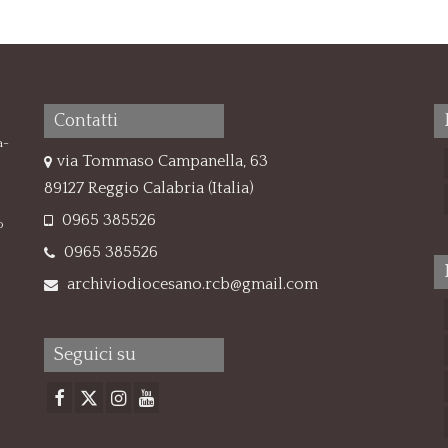
Contatti
a-
via Tommaso Campanella, 63
89127 Reggio Calabria (Italia)
0965 385526
o
0965 385526
archiviodiocesano.rcb@gmail.com
Seguici su