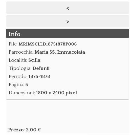
<
Notizie
>
Notizie Archivio
Info
Eventi
Eventi Archivio
File:
MRIMSCLLD18751878P006
Parrocchia:
Maria SS. Immacolata
Contatti
Località:
Scilla
Dove siamo/Messaggi
Tipologia:
Defunti
Periodo:
1875-1878
Pagina:
6
Dimensioni:
1800 x 2400 pixel
Prezzo:
2,00 €