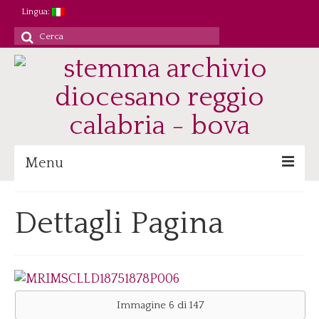
Lingua:
Cerca
per:
Menu
Archivio
Dettagli Pagina
Patrimonio/Staff
Attività
Ricerca/Didattica
Consultazione
Immagine 6 di 147
Immagini digitali