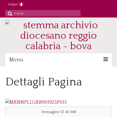
Lingua:
Cerca
per:
Menu
Archivio
Dettagli Pagina
Patrimonio/Staff
Attività
Ricerca/Didattica
Consultazione
Immagine 13 di 448
Immagini digitali