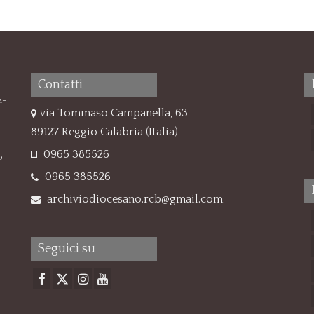
Contatti
a-
via Tommaso Campanella, 63
89127 Reggio Calabria (Italia)
0965 385526
o
0965 385526
archiviodiocesano.rcb@gmail.com
Seguici su