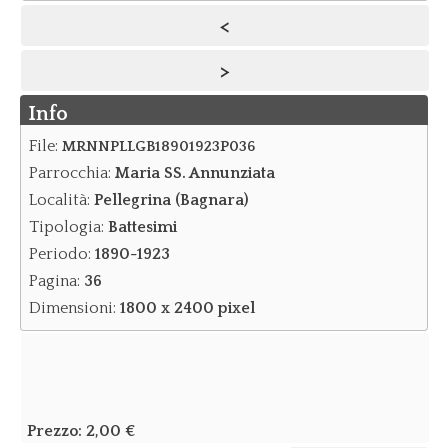
<
Notizie
>
Notizie Archivio
Info
Eventi
Eventi Archivio
File:
MRNNPLLGB18901923P036
Parrocchia:
Maria SS. Annunziata
Contatti
Località:
Pellegrina (Bagnara)
Dove siamo/Messaggi
Tipologia:
Battesimi
Periodo:
1890-1923
Pagina:
36
Dimensioni:
1800 x 2400 pixel
Prezzo:
2,00 €