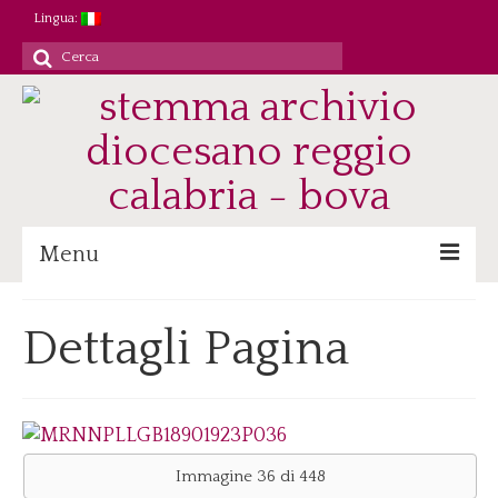
Lingua:
Cerca
per:
Menu
Archivio
Dettagli Pagina
Patrimonio/Staff
Attività
Ricerca/Didattica
Consultazione
Immagine 36 di 448
Immagini digitali