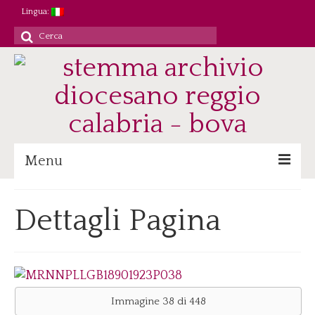
Lingua:
Cerca
per:
Menu
Archivio
Dettagli Pagina
Patrimonio/Staff
Attività
Ricerca/Didattica
Consultazione
Immagine 38 di 448
Immagini digitali