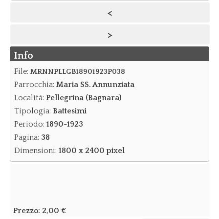
<
Notizie
>
Notizie Archivio
Info
Eventi
Eventi Archivio
File:
MRNNPLLGB18901923P038
Parrocchia:
Maria SS. Annunziata
Contatti
Località:
Pellegrina (Bagnara)
Dove siamo/Messaggi
Tipologia:
Battesimi
Periodo:
1890-1923
Pagina:
38
Dimensioni:
1800 x 2400 pixel
Prezzo:
2,00 €