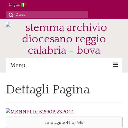
Lingua:
Cerca
per:
Menu
Archivio
Dettagli Pagina
Patrimonio/Staff
Attività
Ricerca/Didattica
Consultazione
Immagine 44 di 448
Immagini digitali