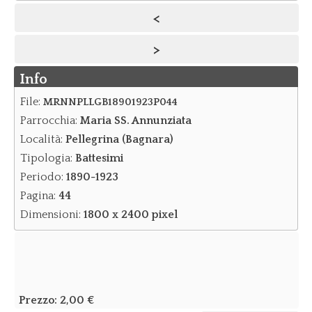
<
Notizie
>
Notizie Archivio
Info
Eventi
Eventi Archivio
File:
MRNNPLLGB18901923P044
Parrocchia:
Maria SS. Annunziata
Contatti
Località:
Pellegrina (Bagnara)
Dove siamo/Messaggi
Tipologia:
Battesimi
Periodo:
1890-1923
Pagina:
44
Dimensioni:
1800 x 2400 pixel
Prezzo:
2,00 €