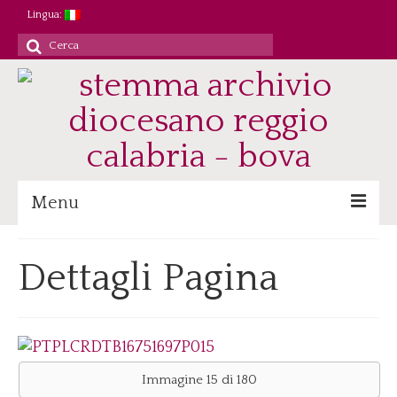
Lingua:
Cerca
per:
Menu
Archivio
Dettagli Pagina
Patrimonio/Staff
Attività
Ricerca/Didattica
Consultazione
Immagine 15 di 180
Immagini digitali