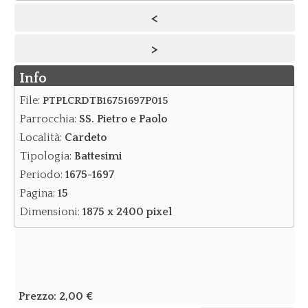
<
Notizie
>
Notizie Archivio
Info
Eventi
Eventi Archivio
File:
PTPLCRDTB16751697P015
Parrocchia:
SS. Pietro e Paolo
Contatti
Località:
Cardeto
Dove siamo/Messaggi
Tipologia:
Battesimi
Periodo:
1675-1697
Pagina:
15
Dimensioni:
1875 x 2400 pixel
Prezzo:
2,00 €