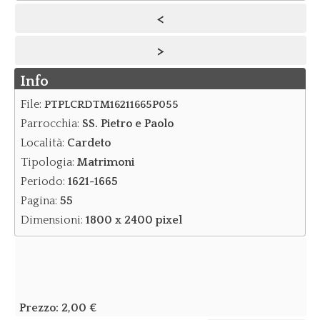
<
Notizie
>
Notizie Archivio
Info
Eventi
Eventi Archivio
File:
PTPLCRDTM16211665P055
Parrocchia:
SS. Pietro e Paolo
Contatti
Località:
Cardeto
Dove siamo/Messaggi
Tipologia:
Matrimoni
Periodo:
1621-1665
Pagina:
55
Dimensioni:
1800 x 2400 pixel
Prezzo:
2,00 €