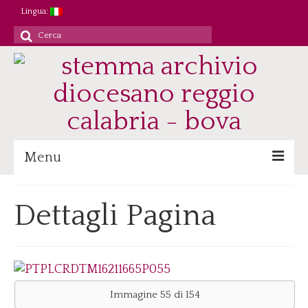
Lingua:
Cerca
per:
Menu
Archivio
Dettagli Pagina
Patrimonio/Staff
Attività
Ricerca/Didattica
Consultazione
Immagine 55 di 154
Immagini digitali