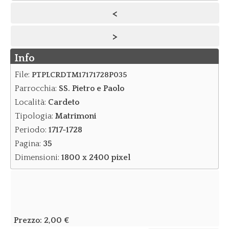
<
Notizie
>
Notizie Archivio
Info
Eventi
Eventi Archivio
File:
PTPLCRDTM17171728P035
Parrocchia:
SS. Pietro e Paolo
Contatti
Località:
Cardeto
Dove siamo/Messaggi
Tipologia:
Matrimoni
Periodo:
1717-1728
Pagina:
35
Dimensioni:
1800 x 2400 pixel
Prezzo:
2,00 €