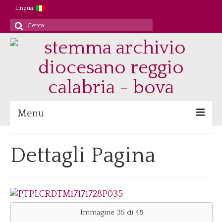
Lingua:
Cerca
per:
Menu
Archivio
Dettagli Pagina
Patrimonio/Staff
Attività
Ricerca/Didattica
Consultazione
Immagine 35 di 48
Immagini digitali