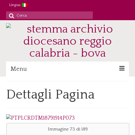
Lingua:
Cerca
per:
Menu
Archivio
Dettagli Pagina
Patrimonio/Staff
Attività
Ricerca/Didattica
Consultazione
Immagine 73 di 189
Immagini digitali