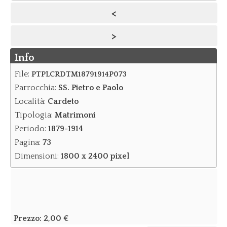
<
Notizie
>
Notizie Archivio
Info
Eventi
Eventi Archivio
File:
PTPLCRDTM18791914P073
Parrocchia:
SS. Pietro e Paolo
Contatti
Località:
Cardeto
Dove siamo/Messaggi
Tipologia:
Matrimoni
Periodo:
1879-1914
Pagina:
73
Dimensioni:
1800 x 2400 pixel
Prezzo:
2,00 €