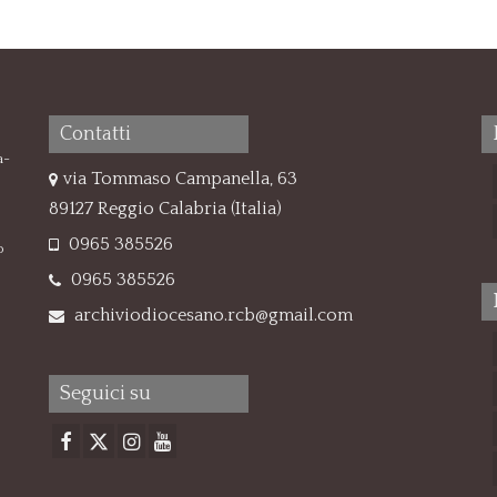
Contatti
a-
via Tommaso Campanella, 63
89127 Reggio Calabria (Italia)
0965 385526
o
0965 385526
archiviodiocesano.rcb@gmail.com
Seguici su