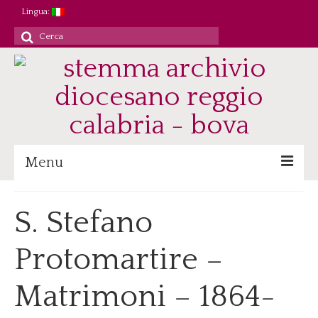
Lingua:
Cerca
per:
Menu
Archivio
S. Stefano
Patrimonio/Staff
Protomartire –
Attività
Ricerca/Didattica
Matrimoni – 1864-
Consultazione
Immagini digitali