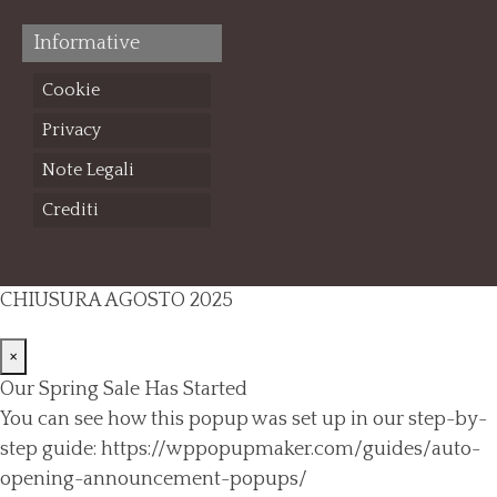
Informative
Cookie
Privacy
Note Legali
Crediti
CHIUSURA AGOSTO 2025
×
Our Spring Sale Has Started
You can see how this popup was set up in our step-by-
step guide: https://wppopupmaker.com/guides/auto-
opening-announcement-popups/