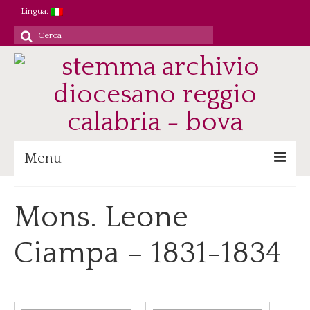
Lingua:
Cerca
per:
Menu
Archivio
Mons. Leone
Patrimonio/Staff
Ciampa – 1831-1834
Attività
Ricerca/Didattica
Consultazione
Immagini digitali