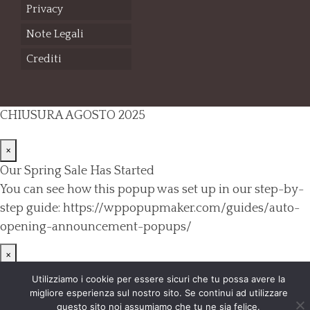
Privacy
Note Legali
Crediti
CHIUSURA AGOSTO 2025
×
Our Spring Sale Has Started
You can see how this popup was set up in our step-by-
step guide: https://wppopupmaker.com/guides/auto-
opening-announcement-popups/
×
Utilizziamo i cookie per essere sicuri che tu possa avere la
migliore esperienza sul nostro sito. Se continui ad utilizzare
questo sito noi assumiamo che tu ne sia felice.