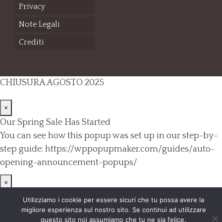
Privacy
Note Legali
Crediti
CHIUSURA AGOSTO 2025
×
Our Spring Sale Has Started
You can see how this popup was set up in our step-by-
step guide: https://wppopupmaker.com/guides/auto-
opening-announcement-popups/
×
Utilizziamo i cookie per essere sicuri che tu possa avere la
migliore esperienza sul nostro sito. Se continui ad utilizzare
questo sito noi assumiamo che tu ne sia felice.