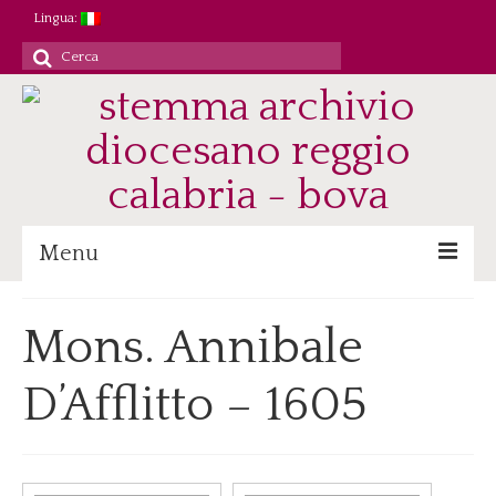
Lingua:
Cerca
per:
Menu
Archivio
Mons. Annibale
Patrimonio/Staff
D’Afflitto – 1605
Attività
Ricerca/Didattica
Consultazione
Immagini digitali