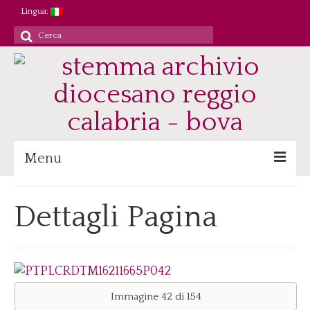
Lingua:
Cerca
per:
Menu
Archivio
Dettagli Pagina
Patrimonio/Staff
Attività
Ricerca/Didattica
Consultazione
Immagine 42 di 154
Immagini digitali