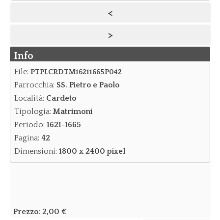
<
Notizie
>
Notizie Archivio
Info
Eventi
Eventi Archivio
File:
PTPLCRDTM16211665P042
Parrocchia:
SS. Pietro e Paolo
Contatti
Località:
Cardeto
Dove siamo/Messaggi
Tipologia:
Matrimoni
Periodo:
1621-1665
Pagina:
42
Dimensioni:
1800 x 2400 pixel
Prezzo:
2,00 €