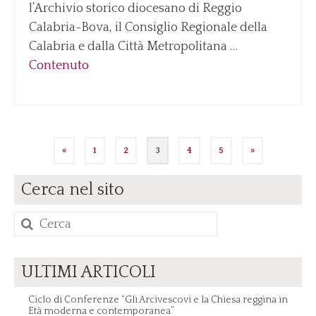
l’Archivio storico diocesano di Reggio
Calabria-Bova, il Consiglio Regionale della
Calabria e dalla Città Metropolitana …
Contenuto
Paginazione
«
1
2
3
4
5
»
degli
Cerca nel sito
articoli
Cerca
per:
ULTIMI ARTICOLI
Ciclo di Conferenze “Gli Arcivescovi e la Chiesa reggina in
Età moderna e contemporanea”