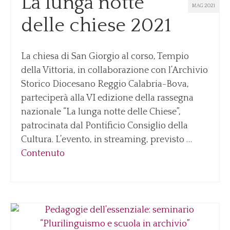
La lunga notte
MAG 2021
delle chiese 2021
Notizie
Notizie Archivio
La chiesa di San Giorgio al corso, Tempio
Eventi
della Vittoria, in collaborazione con l’Archivio
Eventi Archivio
Storico Diocesano Reggio Calabria-Bova,
Contatti
parteciperà alla VI edizione della rassegna
Dove siamo/Messaggi
nazionale “La lunga notte delle Chiese”,
patrocinata dal Pontificio Consiglio della
Cultura. L’evento, in streaming, previsto …
Contenuto