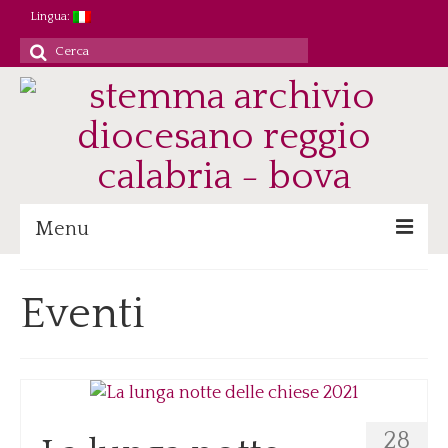
Lingua:
Cerca
per:
Menu
Archivio
Eventi
Patrimonio/Staff
Attività
Ricerca/Didattica
Consultazione
28
Immagini digitali