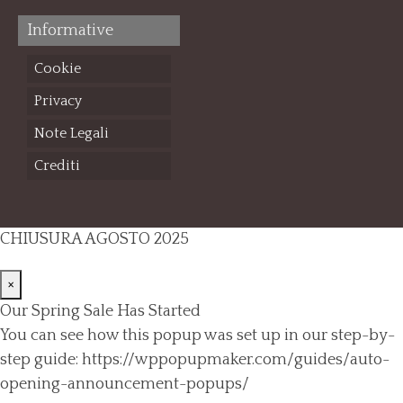
Informative
Cookie
Privacy
Note Legali
Crediti
CHIUSURA AGOSTO 2025
×
Our Spring Sale Has Started
You can see how this popup was set up in our step-by-
step guide: https://wppopupmaker.com/guides/auto-
opening-announcement-popups/