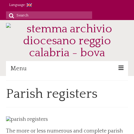
Language:
Search
for:
Menu
Archive
Parish registers
Heritage/Staff
Jobs
Research/Didactics
Reference
The more or less numerous and complete parish
Parish registers