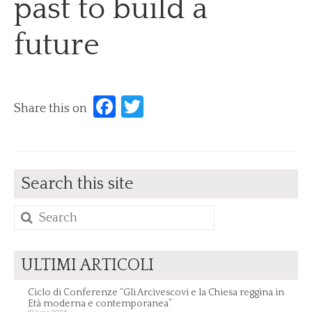
past to build a
News
future
Archive News
Events
Archive Events
Facebook
Twitter
Share this on
Contact us
Find us/Messages
Search this site
Search
for:
ULTIMI ARTICOLI
Ciclo di Conferenze “Gli Arcivescovi e la Chiesa reggina in
Età moderna e contemporanea”