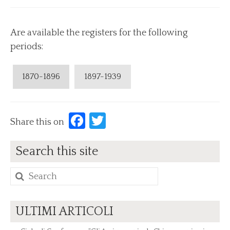
News
Are available the registers for the following
Archive News
periods:
Events
Archive Events
1870-1896
1897-1939
Contact us
Find us/Messages
Facebook
Twitter
Share this on
Search this site
Search
for:
ULTIMI ARTICOLI